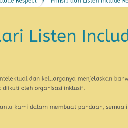
nclude Respect
/
Prinsip dari Listen Include R
dari Listen Inclu
 intelektual dan keluarganya menjelaskan ba
diikuti oleh organisasi inklusif.
mbantu kami dalam membuat panduan, semua in