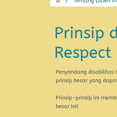
/
Tentang Listen I
Prinsip 
Respect
Penyandang disabilitas
prinsip besar yang dapat 
Prinsip-prinsip ini me
besar ini!