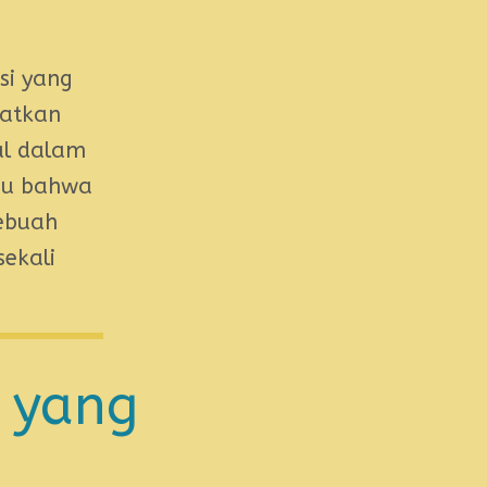
si yang
batkan
al dalam
hu bahwa
sebuah
sekali
 yang