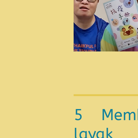
5 Membe
layak