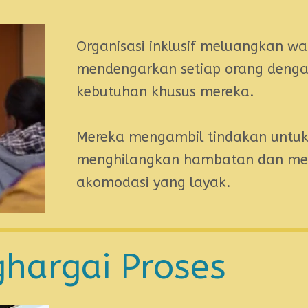
Organisasi inklusif meluangkan wa
mendengarkan setiap orang deng
kebutuhan khusus mereka.
Mereka mengambil tindakan untu
menghilangkan hambatan dan me
akomodasi yang layak.
argai Proses