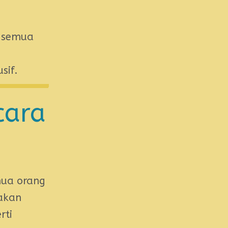
 semua
sif.
cara
emua orang
akan
rti