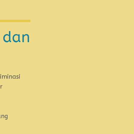
 dan
iminasi
r
ang