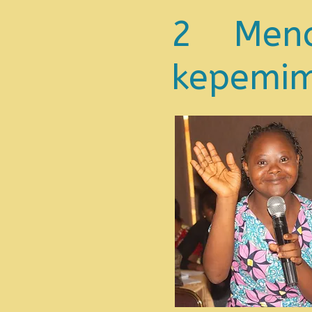
2 Menci
kepemim