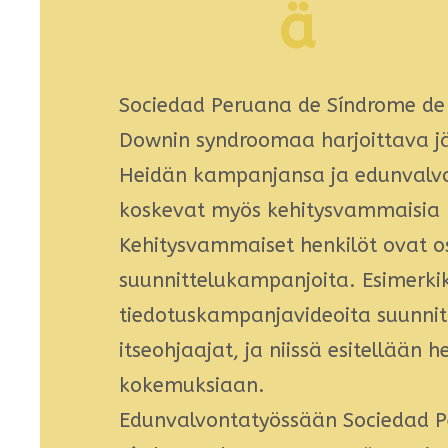
ä
Sociedad Peruana de Síndrome d
Downin syndroomaa harjoittava jä
Heidän kampanjansa ja edunvalv
koskevat myös kehitysvammaisia ​​
Kehitysvammaiset henkilöt ovat o
suunnittelukampanjoita. Esimerkik
tiedotuskampanjavideoita suunnit
itseohjaajat, ja niissä esitellään h
kokemuksiaan.
Edunvalvontatyössään Sociedad 