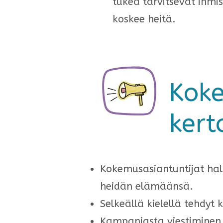
tukea tarvitsevat ihmi
koskee heitä.
Kok
kert
Kokemusasiantuntijat hal
heidän elämäänsä.
Selkeällä kielellä tehdyt
Kampanjasta viestiminen