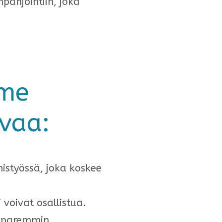
panjointiin, joka
mme
avaa:
istyössä, joka koskee
voivat osallistua.
n paremmin.