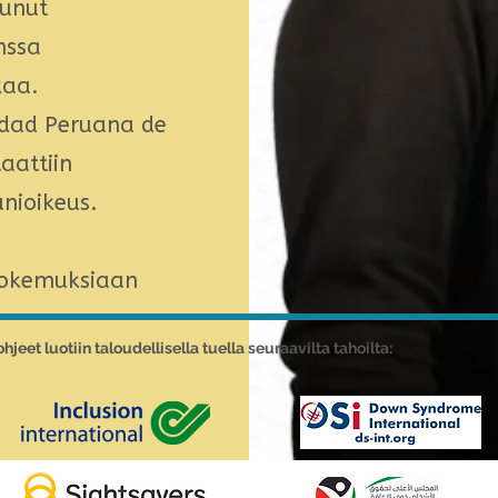
tunut
nssa
kaa.
iedad Peruana de
aattiin
nioikeus.
kokemuksiaan
hjeet luotiin taloudellisella tuella seuraavilta tahoilta: