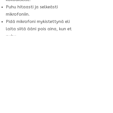
Puhu hitaasti ja selkeästi
mikrofoniin.
Pidä mikrofoni mykistettynä eli
laita siitä ääni pois aina, kun et
puhu.
Käytä keskustelukenttää eli chat-
toimintoa kysymyksiin, kun muut
puhuvat.
Sopikaa myös, miten kameraa
käytetään.
Verkkoalustoilla on myös
käytössä erilaisia
reaktiopainikkeita, joita voit
opetella käyttämään. Voit