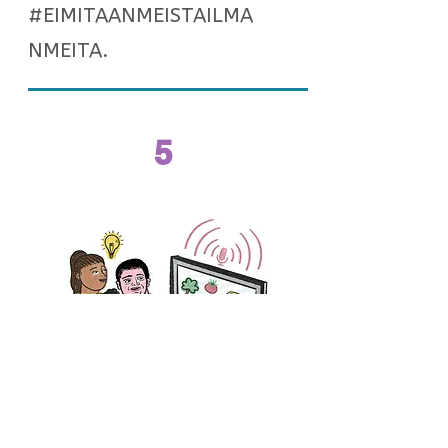
#EIMITAANMEISTAILMA
NMEITA.
5
Lisää videoihin tekstitykset.