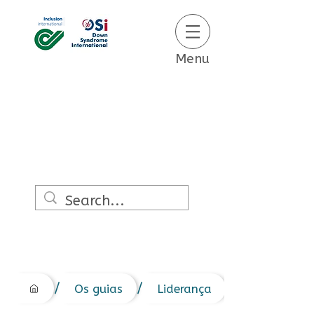
Menu
/
/
Os guias
Liderança