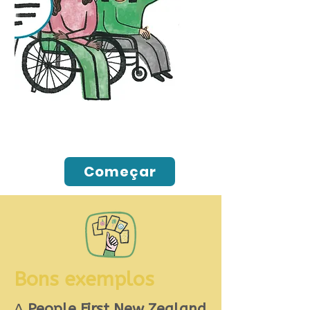
Tomando uma
decisão
Começar
Bons exemplos
A
People First New Zealand