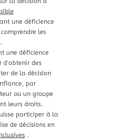
ur la décision à
sible
ant une déficience
e comprendre les
.
t une déficience
té d'obtenir des
er de la décision
nfiance, par
eur ou un groupe
t leurs droits.
isse participer à la
ise de décisions en
nclusives
.