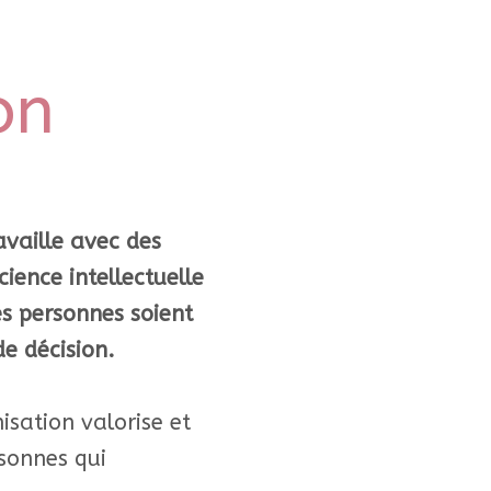
on
availle avec des
ience intellectuelle
es personnes soient
de décision.
sation valorise et
rsonnes qui