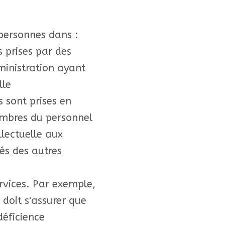
personnes dans :
 prises par des
inistration ayant
lle
s sont prises en
embres du personnel
llectuelle aux
és des autres
ervices. Par exemple,
 doit s'assurer que
déficience