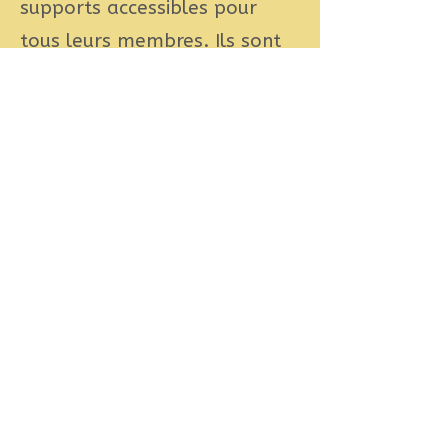
supports accessibles pour
tous leurs membres. Ils sont
également rémunérés par
différentes organisations pour
réaliser ce travail.
Leur processus consiste à
examiner l’information, la
diviser en parties courtes et
faciles à comprendre, puis à
planifier des images qui
fonctionneront avec le texte.
Deux auto-représentants du