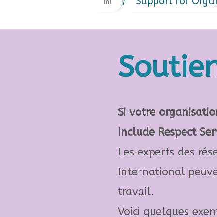
/
Support for Orga
Soutie
Si votre organisatio
Include Respect Ser
Les experts des ré
International peuve
travail.
Voici quelques exem